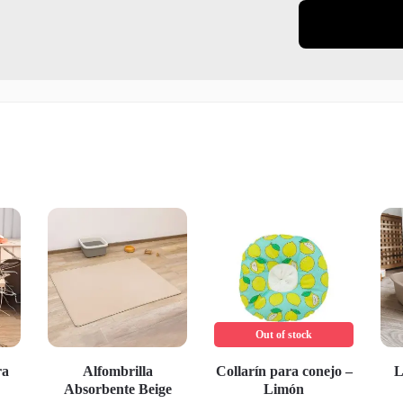
Out of stock
ra
Alfombrilla
Collarín para conejo –
L
Absorbente Beige
Limón