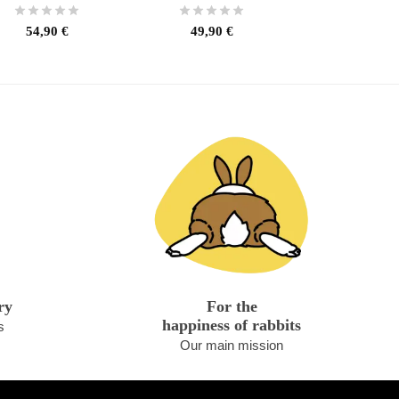
54,90
€
49,90
€
ry
For the
happiness of rabbits
s
Our main mission