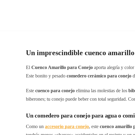
Un imprescindible cuenco amarillo 
El
Cuenco Amarillo para Conejo
aporta alegría y color
Este bonito y pesado
comedero cerámico para conejo
d
Este
cuenco para conejo
elimina las molestias de los
bib
biberones; tu conejo puede beber con total seguridad. Co
Un comedero para conejo para agua o com
Como un
accesorio para conejo
, este
cuenco amarillo 
tendrás menos «charcos» accidentales en el recinto y un e