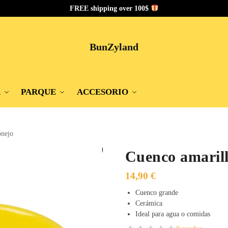
FREE shipping over 100$
BunZyland
A
PARQUE
ACCESORIO
onejo
Cuenco amarill
14,90
€
Cuenco grande
Cerámica
Ideal para agua o comidas