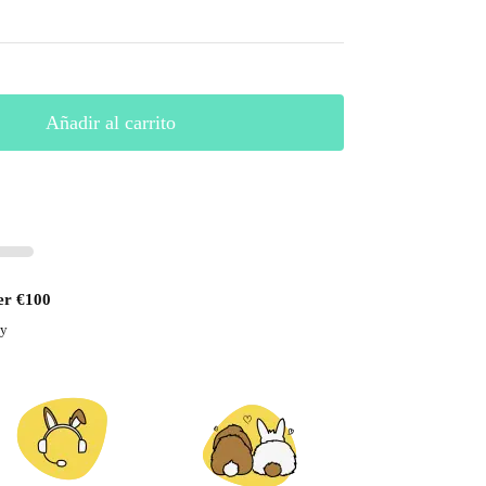
Añadir al carrito
er €100
ay