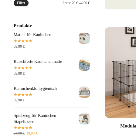
Filter
Preis:
20 €
—
90 €
Produkte
Matten für Kaninchen
59,90
€
Rutschfeste Kaninchenmatte
59,90
€
Kaninchenklo hygienisch
39,90
€
Spielzeug für Kaninchen
Stapeltassen
Modula
24,90
€
19,90
€