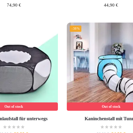
74,90
€
44,90
€
-38%
Out of stock
Out of stock
laufstall für unterwegs
Kaninchenstall mit Tun