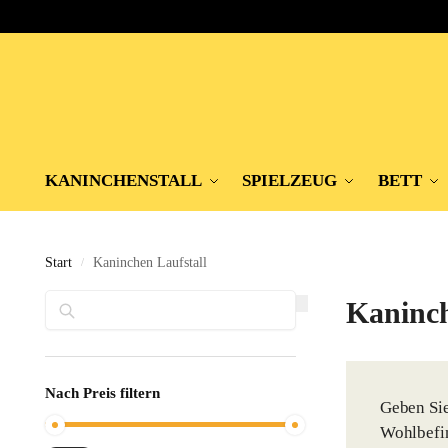
KANINCHENSTALL
SPIELZEUG
BETT
Start
Kaninchen Laufstall
/
Suchen
Kaninch
Nach Preis filtern
Geben Si
Wohlbefin