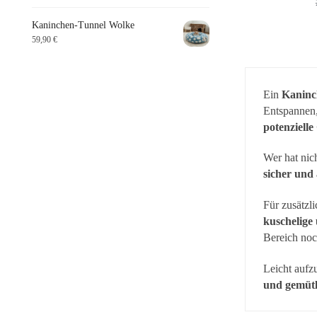
Kaninchen-Tunnel Wolke
59,90
€
Ein
Kaninc
Entspannen
potenziell
Wer hat nic
sicher und
Für zusätzl
kuschelige
Bereich noc
Leicht aufz
und gemüt