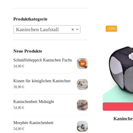
Produktkategorie
-10%
Kaninchen Laufstall
×
Neue Produkte
Schnüffelteppich Kaninchen Fuchs
34,90
€
Kissen für königlichen Kaninchen
39,90
€
Kaninchenbett Midnight
54,90
€
Kaninchen
Morphée Kaninchenbett
54,90
€