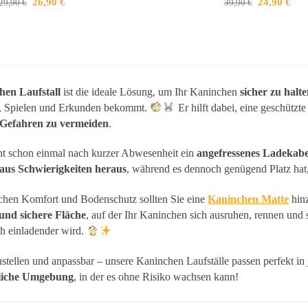
26,90
€
24,90
€
29,90
€
39,90
€
hen Laufstall
ist die ideale Lösung, um Ihr Kaninchen
sicher zu halt
, Spielen und Erkunden bekommt.
Er hilft dabei, eine geschützt
e Gefahren zu vermeiden
.
ht schon einmal nach kurzer Abwesenheit ein
angefressenes Ladekabe
 aus Schwierigkeiten heraus
, während es dennoch genügend Platz hat,
ichen Komfort und Bodenschutz sollten Sie eine
Kaninchen Matte
hinz
 und sichere Fläche
, auf der Ihr Kaninchen sich ausruhen, rennen und
h einladender wird.
ustellen und anpassbar – unsere Kaninchen Laufställe passen perfekt 
liche Umgebung
, in der es ohne Risiko wachsen kann!