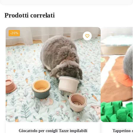
Prodotti correlati
-20%
Giocattolo per conigli Tazze impilabili
Tappetino 