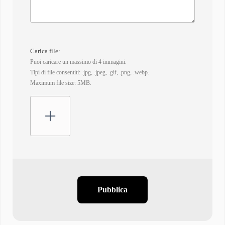
Carica file:
Puoi caricare un massimo di 4 immagini.
Tipi di file consentiti: .jpg, .jpeg, .gif, .png, .webp.
Maximum file size: 5MB.
Pubblica