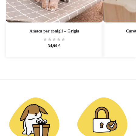
Amaca per conigli – Grigia
Carot
34,90
€