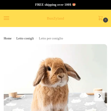
FREE shipping over 100$
BunZyland
0
Home
Letto conigli
Letto per coniglio
/
/