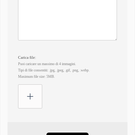
Carica file:
Puoi caricare un massimo di 4 immagini.
Tipi di file consentiti: .jpg, .jpeg, .gif, .png, .webp.
Maximum file size: 5MB.