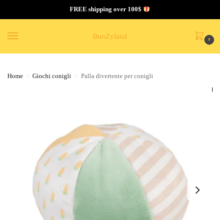
FREE shipping over 100$
BunZyland
0
Home
Giochi conigli
Palla divertente per conigli
/
/