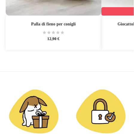
Palla di fieno per conigli
Giocattol
12,90
€