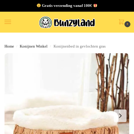
Gratis verzending vanaf 100€
0
Home
Konijnen Winkel
Konijnenbed in gevlochten gras
/
/