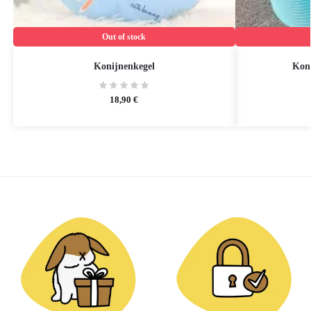
Out of stock
Konijnenkegel
Koni
18,90
€