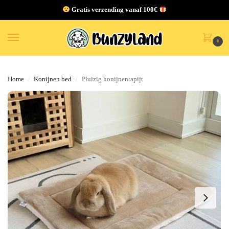
Gratis verzending vanaf 100€
0
Home
Konijnen bed
Pluizig konijnentapijt
/
/