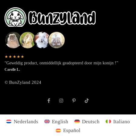
★★★★★
“Geweldig product, onmiddellijk geadopteerd door mijn konijn !”
Carolle L.
© BunZyland 2024
Nederlands
English
Deutsch
Italiano
Español