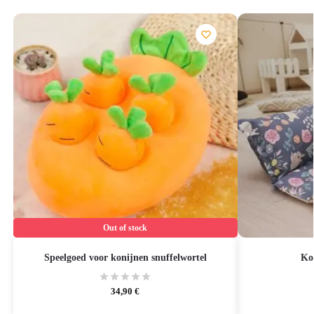
Out of stock
Speelgoed voor konijnen snuffelwortel
Ko
34,90
€