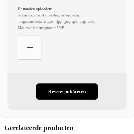
Bestanden uploaden:
Je kan maximaal 4 afbeelding(en) uploaden.
Toegestane bestandstypen: .jpg, .jpeg, .gif, .png, .webp.
Maximale bestandsgrootte: 5MB.
Review publiceren
Gerelateerde producten