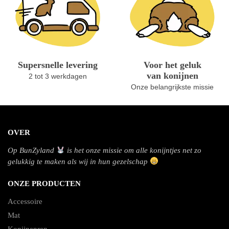
Supersnelle levering
Voor het geluk
van konijnen
2 tot 3 werkdagen
Onze belangrijkste missie
OVER
Op BunZyland
is het onze missie om alle konijntjes net zo
gelukkig te maken als wij in hun gezelschap
ONZE PRODUCTEN
Accessoire
Mat
Konijnenren