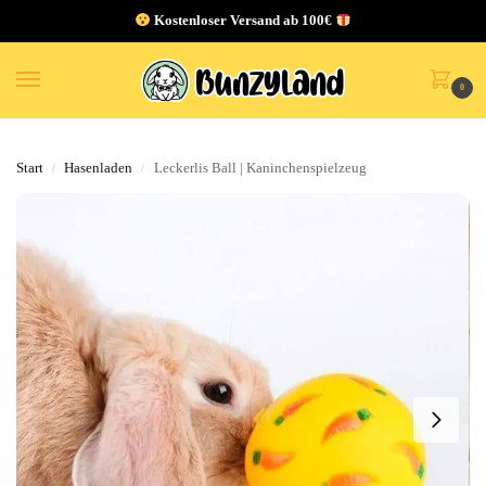
Kostenloser Versand ab 100€
0
Start
Hasenladen
Leckerlis Ball | Kaninchenspielzeug
/
/