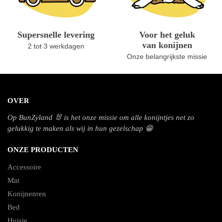
Supersnelle levering
Voor het geluk
van konijnen
2 tot 3 werkdagen
Onze belangrijkste missie
OVER
Op BunZyland 🐰 is het onze missie om alle konijntjes net zo
gelukkig te maken als wij in hun gezelschap 😁
ONZE PRODUCTEN
Accessoire
Mat
Konijnenren
Bed
Huisje