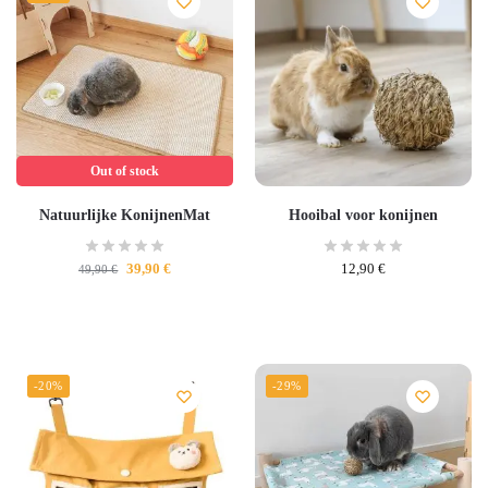
Out of stock
Natuurlijke KonijnenMat
Hooibal voor konijnen
39,90
€
12,90
€
49,90
€
-20%
-29%