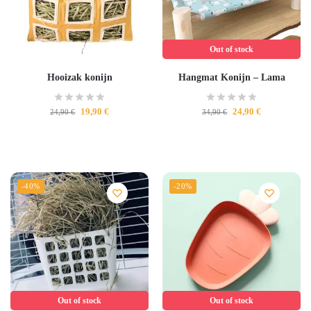
Out of stock
Hooizak konijn
Hangmat Konijn – Lama
19,90
€
24,90
€
24,90
€
34,90
€
-40%
-20%
Out of stock
Out of stock