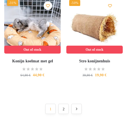
-31%
-50%
Out of stock
Out of stock
Konijn koelmat met gel
Stro konijnenhuis
44,90
€
19,90
€
64,90
€
39,90
€
1
2