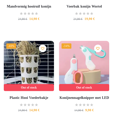
Mandvormig hooiruif konijn
Voerbak konijn Wortel
14,90
€
19,90
€
24,90
€
24,90
€
-40%
-34%
Out of stock
Out of stock
Plastic Hooi Voederbakje
Konijnennagelknipper met LED
14,90
€
9,90
€
24,90
€
14,90
€