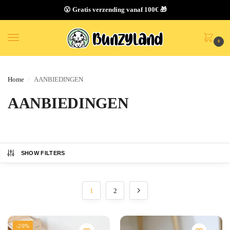
😮 Gratis verzending vanaf 100€ 🎁
0
Home
AANBIEDINGEN
/
AANBIEDINGEN
SHOW FILTERS
1
2
-20%