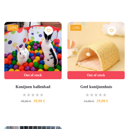
-20%
-14%
Out of stock
Out of stock
Konijnen ballenbad
Geel konijnenhuis
39,90
€
29,90
€
49,90
€
34,90
€