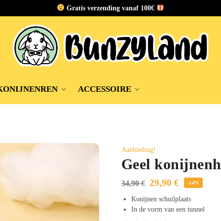
Gratis verzending vanaf 100€
KONIJNENREN
ACCESSOIRE
Aanbieding!
Geel konijnenh
29,90
€
34,90
€
-14%
Konijnen schuilplaats
In de vorm van een tunnel