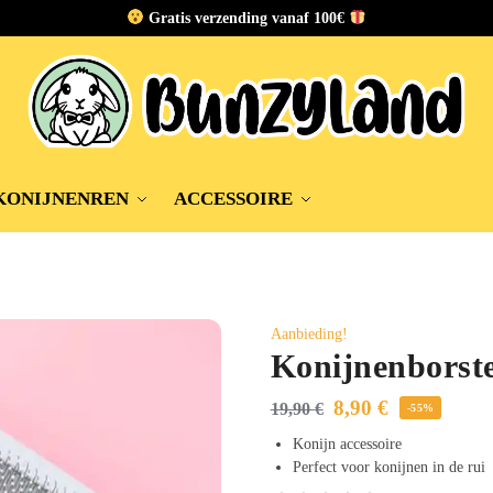
Gratis verzending vanaf 100€
KONIJNENREN
ACCESSOIRE
Aanbieding!
Konijnenborst
8,90
€
19,90
€
-55%
Konijn accessoire
Perfect voor konijnen in de rui