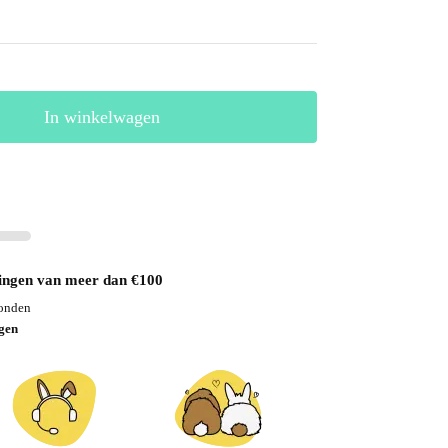
In winkelwagen
lingen van meer dan €100
zonden
agen